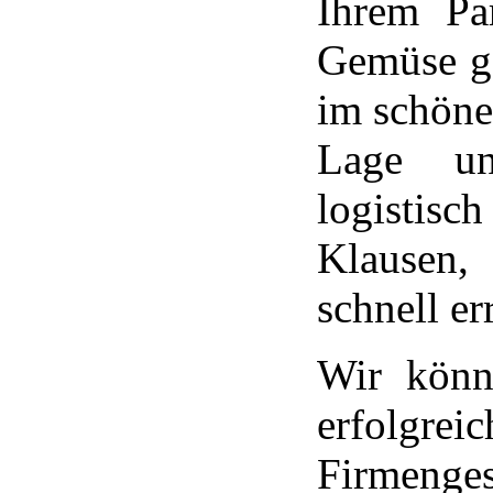
Ihrem Pa
Gemüse ge
im schönen
Lage un
logistisc
Klausen,
schnell er
Wir könn
erfolgre
Firmenges