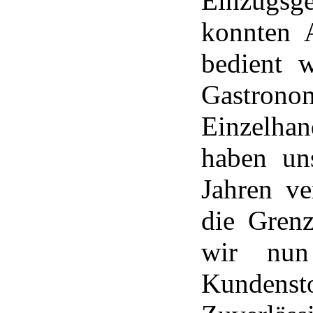
Einzugsg
konnten 
bedient 
Gas
Einzelha
haben un
Jahren v
die Gren
wir nun
Kundensto